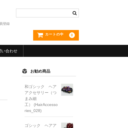
員登録
カートの中
0
問い合わせ
お勧め商品
和ゴシック ヘア
アクセサリー（つ
まみ細
工） (HairAccesso
ries_028)
ゴシック ヘアア