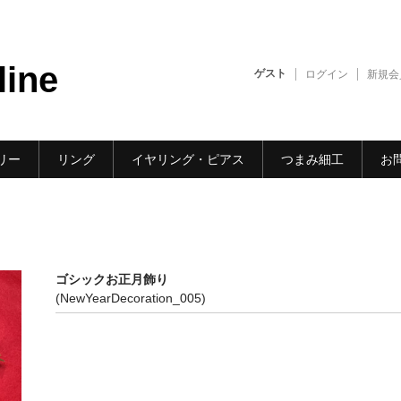
line
ゲスト
ログイン
新規会
リー
リング
イヤリング・ピアス
つまみ細工
お
ゴシックお正月飾り
(NewYearDecoration_005)