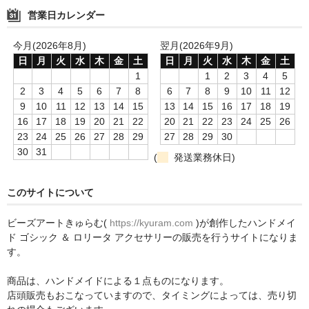
営業日カレンダー
今月(2026年8月)
翌月(2026年9月)
日
月
火
水
木
金
土
日
月
火
水
木
金
土
1
1
2
3
4
5
2
3
4
5
6
7
8
6
7
8
9
10
11
12
9
10
11
12
13
14
15
13
14
15
16
17
18
19
16
17
18
19
20
21
22
20
21
22
23
24
25
26
23
24
25
26
27
28
29
27
28
29
30
30
31
(
発送業務休日)
このサイトについて
ビーズアートきゅらむ(
https://kyuram.com
)が創作したハンドメイ
ド ゴシック ＆ ロリータ アクセサリーの販売を行うサイトになりま
す。
商品は、ハンドメイドによる１点ものになります。
店頭販売もおこなっていますので、タイミングによっては、売り切