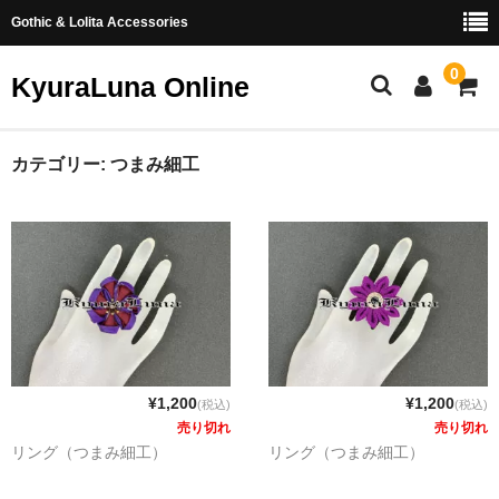
Gothic & Lolita Accessories
0
KyuraLuna Online
ホーム
カテゴリー:
つまみ細工
新商品
ヘアアクセサリー
リング
イヤリング・ピアス
つまみ細工
¥1,200
¥1,200
(税込)
(税込)
売り切れ
売り切れ
お問い合わせ
リング（つまみ細工）
リング（つまみ細工）