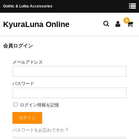
Gothic & Lolita Accessories
0
KyuraLuna Online
ホーム
会員ログイン
新商品
メールアドレス
ヘアアクセサリー
パスワード
リング
イヤリング・ピアス
ログイン情報を記憶
つまみ細工
お問い合わせ
パスワードをお忘れですか ?