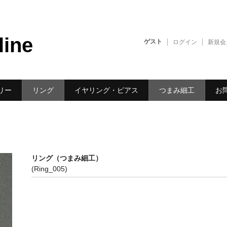
line
ゲスト
ログイン
新規会
リー
リング
イヤリング・ピアス
つまみ細工
お
リング（つまみ細工）
(Ring_005)