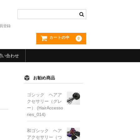
員登録
カートの中
0
問い合わせ
お勧め商品
ゴシック ヘアア
クセサリー（グレ
ー） (HairAccesso
ries_014)
和ゴシック ヘア
アクセサリー（つ