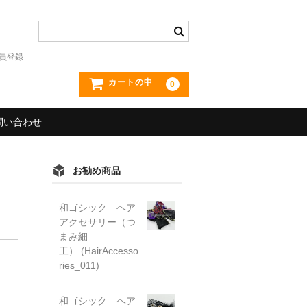
員登録
カートの中
0
問い合わせ
お勧め商品
和ゴシック ヘア
アクセサリー（つ
まみ細
工） (HairAccesso
ries_011)
和ゴシック ヘア