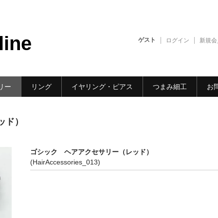
line
ゲスト
ログイン
新規会
リー
リング
イヤリング・ピアス
つまみ細工
お
ッド）
ゴシック ヘアアクセサリー（レッド）
(HairAccessories_013)