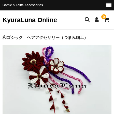
Gothic & Lolita Accessories
0
KyuraLuna Online
ホーム
和ゴシック ヘアアクセサリー（つまみ細工）
新商品
ヘアアクセサリー
リング
イヤリング・ピアス
つまみ細工
お問い合わせ