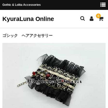
Gothic & Lolita Accessories
0
KyuraLuna Online
ホーム
ゴシック ヘアアクセサリー
新商品
ヘアアクセサリー
リング
イヤリング・ピアス
つまみ細工
お問い合わせ