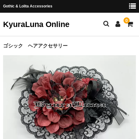
Gothic & Lolita Accessories
0
KyuraLuna Online
ホーム
ゴシック ヘアアクセサリー
新商品
ヘアアクセサリー
リング
イヤリング・ピアス
つまみ細工
お問い合わせ