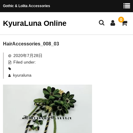
Gothic & Lolita Accessories
0
KyuraLuna Online
ホーム
HairAccessories_008_03
2020年7月28日
新商品
Filed under:
ヘアアクセサリー
kyuraluna
リング
イヤリング・ピアス
つまみ細工
お問い合わせ