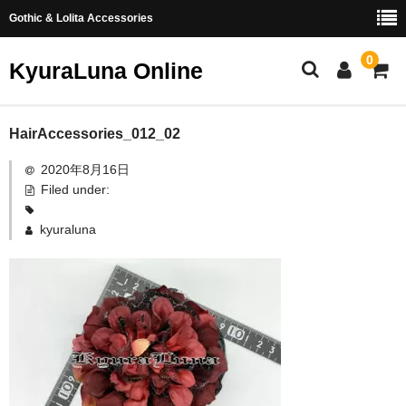
Gothic & Lolita Accessories
0
KyuraLuna Online
ホーム
HairAccessories_012_02
2020年8月16日
新商品
Filed under:
ヘアアクセサリー
kyuraluna
リング
イヤリング・ピアス
つまみ細工
お問い合わせ