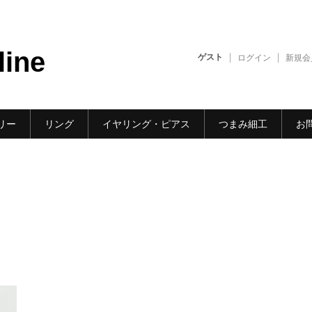
line
ゲスト
ログイン
新規会
リー
リング
イヤリング・ピアス
つまみ細工
お