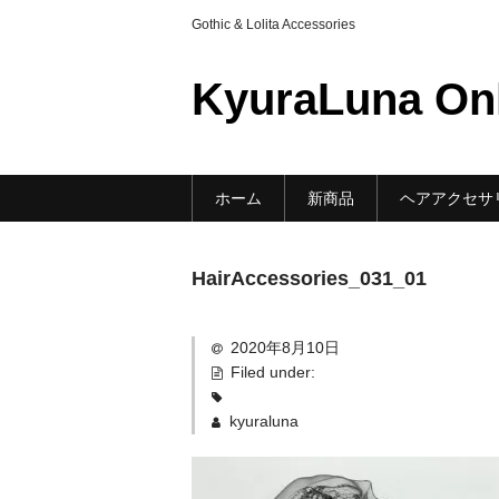
Gothic & Lolita Accessories
KyuraLuna On
ホーム
新商品
ヘアアクセサ
HairAccessories_031_01
2020年8月10日
Filed under:
kyuraluna