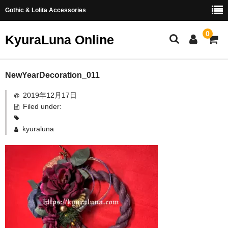
Gothic & Lolita Accessories
0
KyuraLuna Online
ホーム
NewYearDecoration_011
2019年12月17日
新商品
Filed under:
ヘアアクセサリー
kyuraluna
リング
イヤリング・ピアス
つまみ細工
お問い合わせ