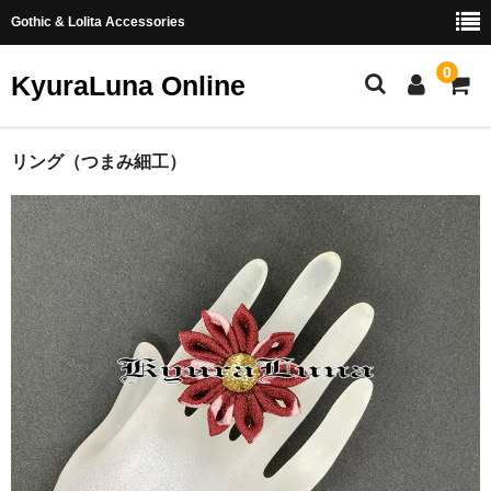
Gothic & Lolita Accessories
0
KyuraLuna Online
ホーム
リング（つまみ細工）
新商品
ヘアアクセサリー
リング
イヤリング・ピアス
つまみ細工
お問い合わせ